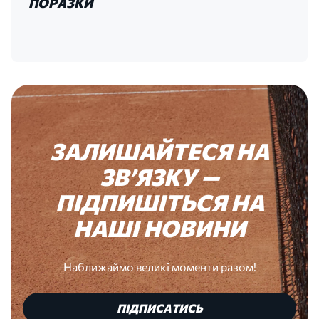
ПОРАЗКИ
ЗАЛИШАЙТЕСЯ
НА
ЗВʼЯЗКУ
—
ПІДПИШІТЬСЯ
НА
НАШІ
НОВИНИ
Наближаймо великі моменти разом!
ПІДПИСАТИСЬ