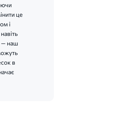
юючи
інити це
ом і
 навіть
о — наш
можуть
есок в
начає