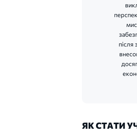
вик
перспек
мис
забезп
після 
внесо
досяг
екон
ЯК СТАТИ 