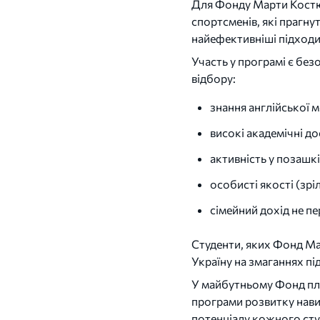
Для Фонду Марти Костю
спортсменів, які прагну
найефективніші підходи
Участь у програмі є без
відбору:
знання англійської мо
високі академічні до
активність у позашк
особисті якості (зріл
сімейний дохід не п
Студенти, яких Фонд Ма
Україну на змаганнях пі
У майбутньому Фонд пла
програми розвитку нави
потенціалу кожного сту