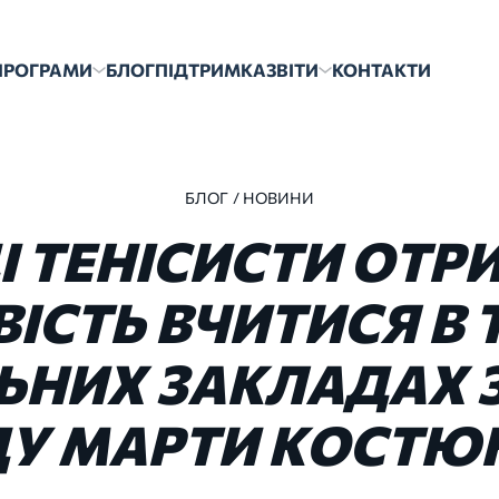
ПРОГРАМИ
БЛОГ
ПІДТРИМКА
ЗВІТИ
КОНТАКТИ
БЛОГ
/ НОВИНИ
І
ТЕНІСИСТИ
ОТР
ІСТЬ
ВЧИТИСЯ
В
ЬНИХ
ЗАКЛАДАХ
ДУ
МАРТИ
КОСТЮ