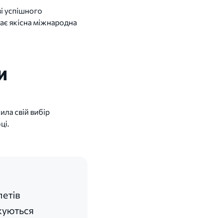
і успішного
ає якісна міжнародна
И
ила свій вибір
ці.
летів
жуються