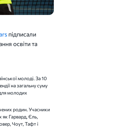
ars
підписали
ння освіти та
їнської молоді. За 10
ндії на загальну суму
 для молодих
чених родин. Учасники
 як Гарвард, Єль,
вер, Чоут, Тафт і