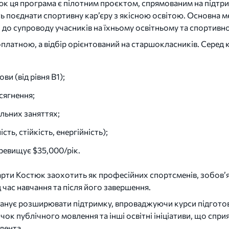
к ця програма є пілотним проєктом, спрямованим на підтр
ть поєднати спортивну кар’єру з якісною освітою. Основна 
 до супроводу учасників на їхньому освітньому та спортивн
оплатною, а відбір орієнтований на старшокласників. Серед
ви (від рівня B1);
сягнення;
ільних заняттях;
ість, стійкість, енергійність);
еревищує $35,000/рік.
рти Костюк заохотить як професійних спортсменів, зобов’я
д час навчання та після його завершення.
нує розширювати підтримку, впроваджуючи курси підготовк
чок публічного мовлення та інші освітні ініціативи, що спр
дента.