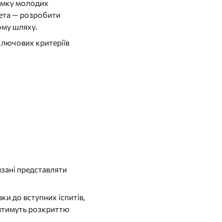
имку молодих
мета — розробити
ому шляху.
 ключових критеріїв
зані представляти
и до вступних іспитів,
иятимуть розкриттю