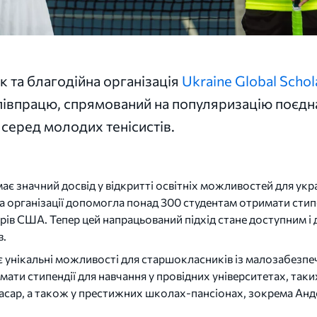
 та благодійна організація
Ukraine Global Schol
івпрацю, спрямований на популяризацію поєдна
 серед молодих тенісистів.
має значний досвід у відкритті освітніх можливостей для укра
а організації допомогла понад 300 студентам отримати стипе
рів США. Тепер цей напрацьований підхід стане доступним і
в.
 унікальні можливості для старшокласників із малозабезпе
ти стипендії для навчання у провідних університетах, таких
асар, а також у престижних школах-пансіонах, зокрема Андо