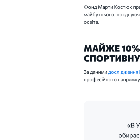
Фонд Марти Костюк праг
майбутнього, поєднуючи
освіта.
МАЙЖЕ 10%
СПОРТИВНУ
За даними
дослідження 
професійного напрямку, 
«В У
обирає