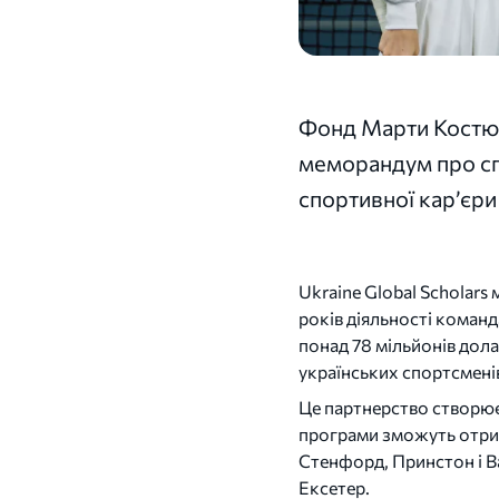
Фонд Марти Костюк
меморандум про сп
спортивної кар’єри
Ukraine Global Scholars 
років діяльності команд
понад 78 мільйонів дола
українських спортсмені
Це партнерство створює
програми зможуть отрима
Стенфорд, Принстон і В
Ексетер.