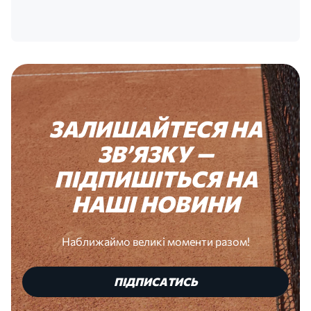
ЗАЛИШАЙТЕСЯ
НА
ЗВʼЯЗКУ
—
ПІДПИШІТЬСЯ
НА
НАШІ
НОВИНИ
Наближаймо великі моменти разом!
ПІДПИСАТИСЬ